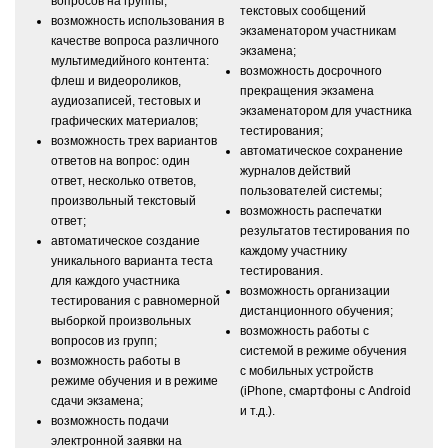
вопросов на группы;
текстовых сообщений
возможность использования в
экзаменатором участникам
качестве вопроса различного
экзамена;
мультимедийного контента:
возможность досрочного
флеш и видеороликов,
прекращения экзамена
аудиозаписей, тестовых и
экзаменатором для участника
графических материалов;
тестирования;
возможность трех вариантов
автоматическое сохранение
ответов на вопрос: один
журналов действий
ответ, несколько ответов,
пользователей системы;
произвольный текстовый
возможность распечатки
ответ;
результатов тестирования по
автоматическое создание
каждому участнику
уникального варианта теста
тестирования.
для каждого участника
возможность организации
тестирования с равномерной
дистанционного обучения;
выборкой произвольных
возможность работы с
вопросов из групп;
системой в режиме обучения
возможность работы в
с мобильных устройств
режиме обучения и в режиме
(iPhone, смартфоны с Android
сдачи экзамена;
и т.д.).
возможность подачи
электронной заявки на