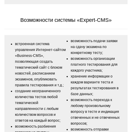
Возможности системы «Expert-CMS»
возможность подачи заявки
встроенная система
на сдачу экзамена по
управления Интернет-сайтом
конкретному тесту;
«Business-CMS»,
возможность организации
позволяющая создать
платного тестирования для
тематический сайт с блоком
каждого участника;
новостей, расписанием
хранение информации о
экзаменов, опубликовать
каждом варианте теста и
правила тестирования и т.д.;
результатах тестирования в
создание неограниченного
базе данных;
количества тестов любой
возможность перехода к
тематической
любому произвольному
направленности с любым
вопросу в тесте и индикация
количеством вопросов и
отвеченных и не отвеченных
ответов на каждый вопрос;
вопросов;
возможность разбиения
возможность отправки