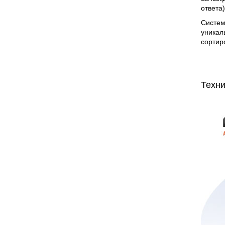
ответа)
Систем
уникал
сортиро
Техни