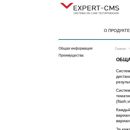
О ПРОДУКТЕ
Общая информация
Главная
Преимущества
ОБЩА
Систем
дистан
резуль
Систем
темати
(flash,
Каждый
вариан
вариан
За каж