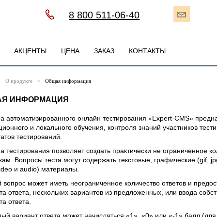
8 800 511-06-40
АКЦЕНТЫ
ЦЕНА
ЗАКАЗ
КОНТАКТЫ
>
О продукте
>
Общая информация
Я ИНФОРМАЦИЯ
а автоматизированного онлайн тестирования «Expert-CMS» предн
ционного и локального обучения, контроля знаний участников тест
татов тестирований.
а тестирования позволяет создать практически не ограниченное ко
кам. Вопросы теста могут содержать текстовые, графические (gif, j
video и audio) материалы.
 вопрос может иметь неограниченное количество ответов и предос
та ответа, нескольких вариантов из предложенных, или ввода собст
та ответа.
дый вариант ответа может начисляться «1», «0» или «-1» балл (дл