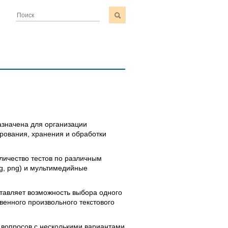
азначена для организации
ирования, хранения и обработки
личество тестов по различным
pg, png) и мультимедийные
тавляет возможность выбора одного
венного произвольного текстового
я вопросов с несколькими вариантами